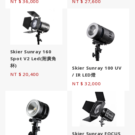
NT $ 36,000
NT $ 27,600
Skier Sunray 160
Spot V2 Led(附廣角
杯)
Skier Sunray 100 UV
NT $ 20,400
/ IR LED燈
NT $ 32,000
Skier Sunray FOCUS