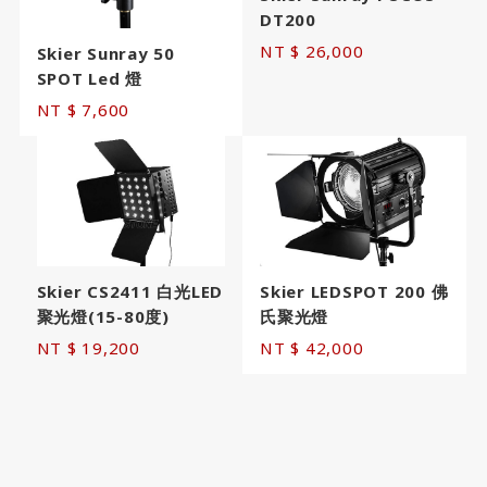
DT200
NT $ 26,000
Skier Sunray 50
SPOT Led 燈
NT $ 7,600
Skier CS2411 白光LED
Skier LEDSPOT 200 佛
聚光燈(15-80度)
氏聚光燈
NT $ 19,200
NT $ 42,000